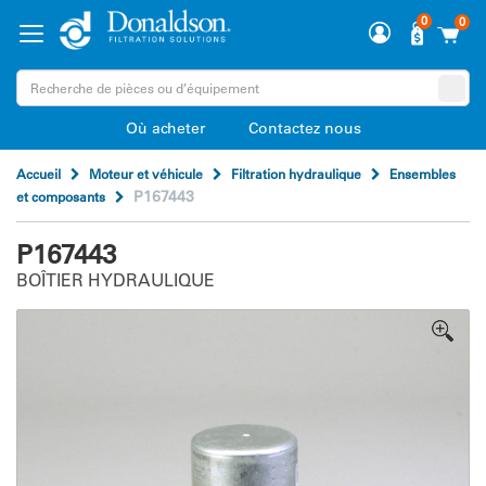
0
0
Où acheter
Contactez nous
Accueil
Moteur et véhicule
Filtration hydraulique
Ensembles
P167443
et composants
P167443
BOÎTIER HYDRAULIQUE