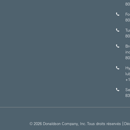
80
Fo
80
Tu
80
Br
in
80
Hy
lu
+1
Se
83
© 2026 Donaldson Company, Inc. Tous droits réservés
Déc