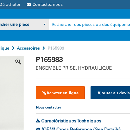
Où acheter
Contactez nous
lique
Accessoires
P165983
P165983
ENSEMBLE PRISE, HYDRAULIQUE
Acheter en ligne
Ajouter au devis
Nous contacter
Caractéristiques Techniques
(OEM) Cross Reference (See Details)