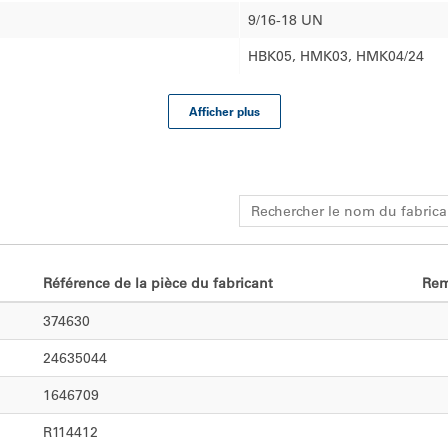
9/16-18 UN
HBK05, HMK03, HMK04/24
Afficher plus
Référence de la pièce du fabricant
Re
374630
24635044
1646709
R114412