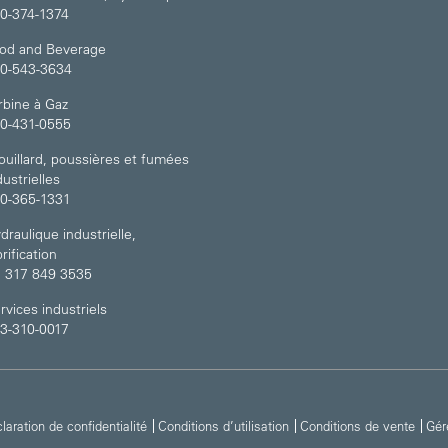
0-374-1374
od and Beverage
0-543-3634
rbine à Gaz
0-431-0555
ouillard, poussières et fumées
dustrielles
0-365-1331
draulique industrielle,
brification
 317 849 3535
rvices industriels
3-310-0017
laration de confidentialité
Conditions d’utilisation
Conditions de vente
Gér