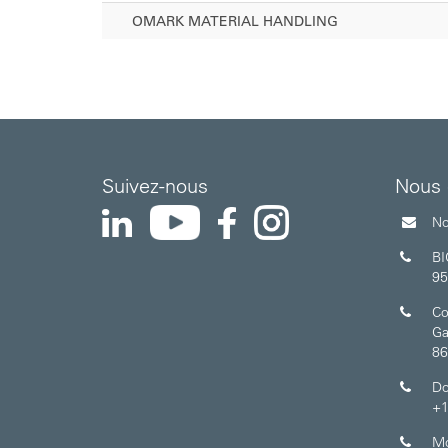
OMARK MATERIAL HANDLING
Suivez-nous
Nous 
YouTube
Instagram
LinkedIn
Facebook
No
B
95
Co
Ga
86
Do
+1
Mo