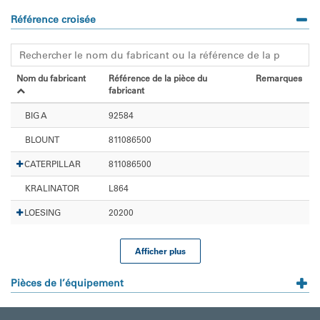
Référence croisée
Nom du fabricant
Référence de la pièce du
Remarques
fabricant
BIG A
92584
BLOUNT
811086500
CATERPILLAR
811086500
KRALINATOR
L864
LOESING
20200
Afficher plus
Pièces de l’équipement