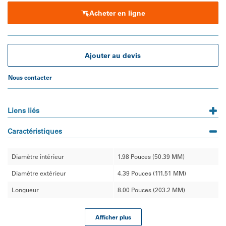
 • Donaldson propose la plus grande sélection de cartouches 
Acheter en ligne
hydrauliques de remplacement pour un meilleur contrôle de 
la contamination.
 • Une variété de cartouches WilFit qui répondent et/ou 
dépassent les spécifications OEM.
Ajouter au devis
Nous contacter
Liens liés
Caractéristiques
Diamètre intérieur
1.98 Pouces (50.39 MM)
Diamètre extérieur
4.39 Pouces (111.51 MM)
Longueur
8.00 Pouces (203.2 MM)
Afficher plus