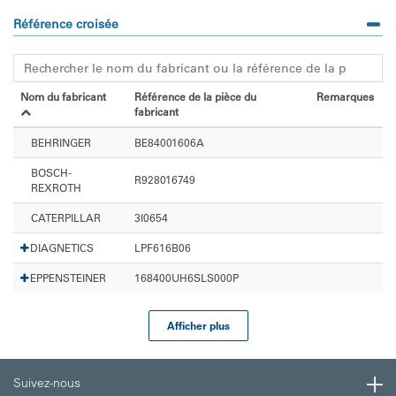
Référence croisée
Nom du fabricant
Référence de la pièce du
Remarques
fabricant
BEHRINGER
BE84001606A
BOSCH-
R928016749
REXROTH
CATERPILLAR
3I0654
DIAGNETICS
LPF616B06
EPPENSTEINER
168400UH6SLS000P
Afficher plus
Suivez-nous