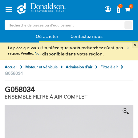
0
0
Où acheter
Contactez nous
x
La pièce que vous recherchez n’est pas disponible dans votre
région. Veuillez
Nous contacter
ou appelez.
Accueil
Moteur et véhicule
Admission d’air
Filtre à air
G058034
G058034
ENSEMBLE FILTRE À AIR COMPLET