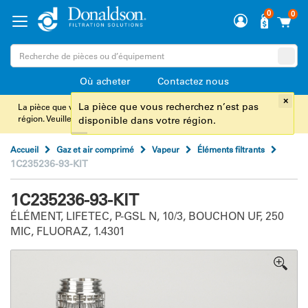
0
0
Où acheter
Contactez nous
×
x
La pièce que vous recherchez n’est pas
La pièce que vous recherchez n’est pas disponible dans votre
région. Veuillez
Nous contacter
ou appelez.
disponible dans votre région.
Accueil
Gaz et air comprimé
Vapeur
Éléments filtrants
1C235236-93-KIT
1C235236-93-KIT
ÉLÉMENT, LIFETEC, P-GSL N, 10/3, BOUCHON UF, 250
MIC, FLUORAZ, 1.4301