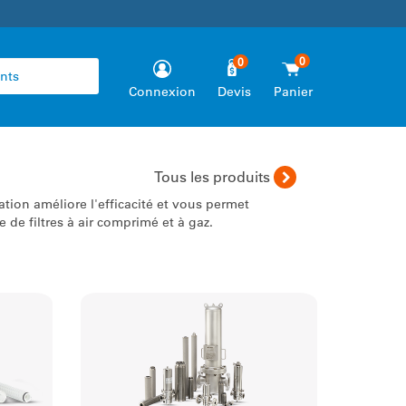
0
0
Connexion
Devis
Panier
mance
Nous proposons des solutions
de filtration innovantes afin de
es dans
fournir de la vapeur de cuisson
Tous les produits
ion
utilisée dans des
tion améliore l'efficacité et vous permet
environnements et processus
de filtres à air comprimé et à gaz.
sanitaires.
Trouver des pièces
»