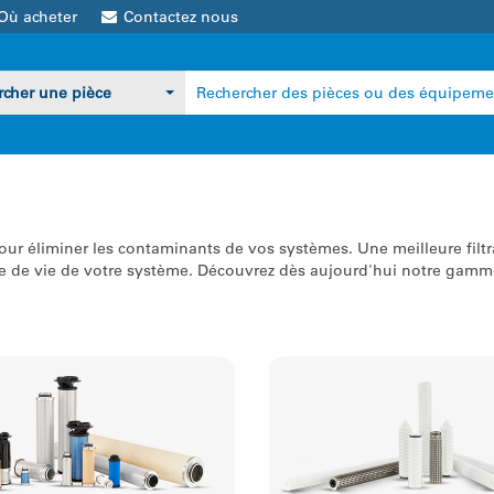
Où acheter
Contactez nous
 filtres purifient le gaz et
Nos filtres haute perfor
air comprimé destinés aux
permettent d’obtenir des
ocessus de fabrication
liquides purifiés et stéril
riles et industriels.
les processus de fabricat
our éliminer les contaminants de vos systèmes. Une meilleure filtra
ouver des pièces
»
aux normes de propreté
e de vie de votre système. Découvrez dès aujourd'hui notre gamme 
élevées.
Trouver des pièces
»