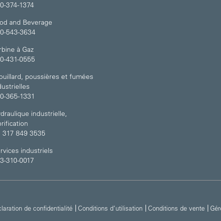
0-374-1374
od and Beverage
0-543-3634
rbine à Gaz
0-431-0555
ouillard, poussières et fumées
dustrielles
0-365-1331
draulique industrielle,
brification
 317 849 3535
rvices industriels
3-310-0017
laration de confidentialité
Conditions d’utilisation
Conditions de vente
Gér