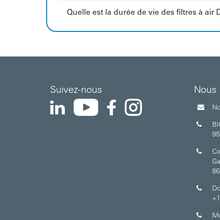
Quelle est la durée de vie des filtres à ai
Suivez-nous
Nous 
YouTube
Instagram
LinkedIn
Facebook
No
B
95
Co
Ga
86
Do
+1
Mo