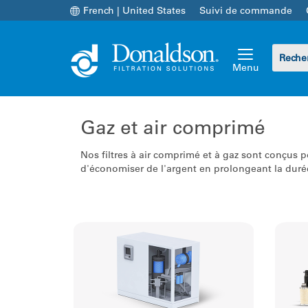
French | United States
Suivi de commande
Menu
Optimisez la performance et
Nos
l'efficacité de votre système
l’
Gaz et air comprimé
d'air comprimé grâce à nos
pr
filtres et nos séparateurs air-
sté
Nos filtres à air comprimé et à gaz sont conçus p
huile conçus sur mesure.
Tr
d'économiser de l'argent en prolongeant la duré
Trouver des pièces
»
Les sécheurs pour air comprimé
de Donaldson sont conçus
pour vos besoins spécifiques
en termes de qualité d’air.