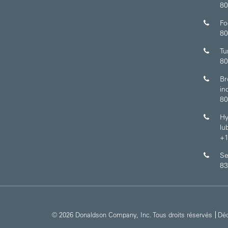
80
Fo
80
Tu
80
Br
in
80
Hy
lu
+1
Se
83
© 2026 Donaldson Company, Inc. Tous droits réservés
Déc